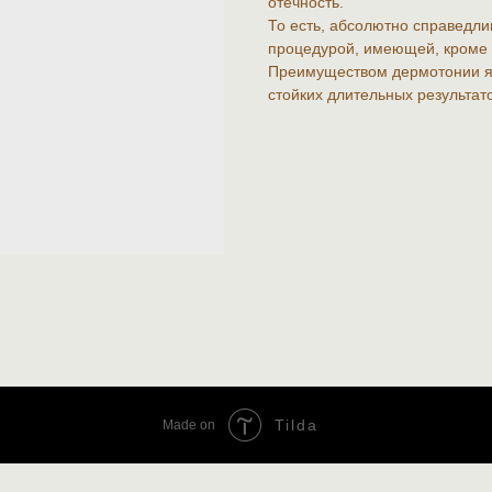
отечность.
То есть, абсолютно справедл
процедурой, имеющей, кроме к
Преимуществом дермотонии яв
стойких длительных результато
Tilda
Made on