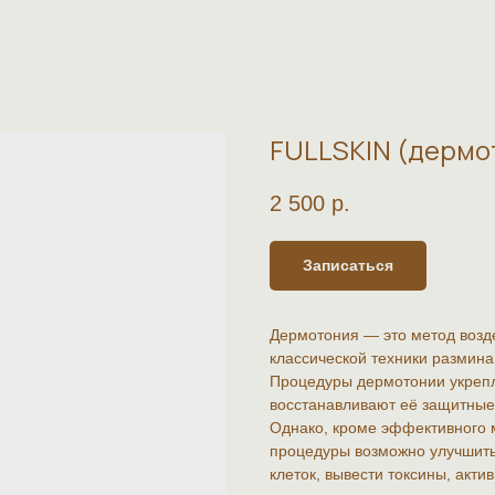
FULLSKIN (дермо
2 500
р.
Записаться
Дермотония — это метод возде
классической техники размин
Процедуры дермотонии укреп
восстанавливают её защитные
Однако, кроме эффективного 
процедуры возможно улучшить
клеток, вывести токсины, акт