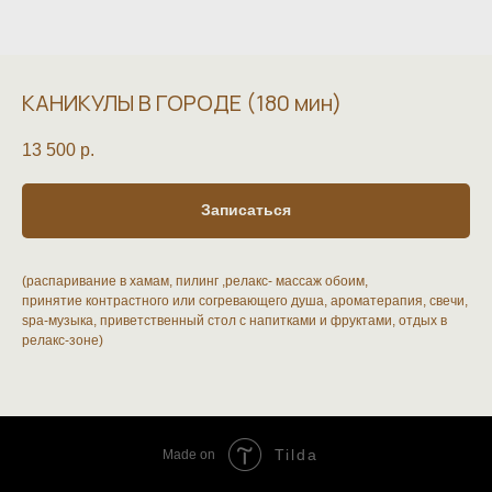
КАНИКУЛЫ В ГОРОДЕ (180 мин)
13 500
р.
Записаться
(распаривание в хамам, пилинг ,релакс- массаж обоим,
принятие контрастного или согревающего душа, ароматерапия, свечи,
spa-музыка, приветственный стол с напитками и фруктами, отдых в
релакс-зоне)
Tilda
Made on